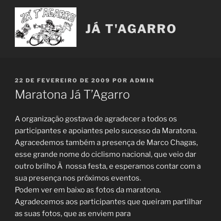
Saltar
para
JÁ T'AGARRO
o
conteúdo
PUBLICADO
22 DE FEVEREIRO DE 2009
POR
ADMIN
EM
Maratona Já T’Agarro
A organização gostava de agradecer a todos os
participantes e apoiantes pelo sucesso da Maratona.
Agracedemos também a presença de Marco Chagas,
esse grande nome do ciclismo nacional, que veio dar
outro brilho Ã nossa festa, e esperamos contar com a
sua presença nos próximos eventos.
Podem ver em baixo as fotos da maratona.
Agradecemos aos participantes que queiram partilhar
as suas fotos, que as enviem para